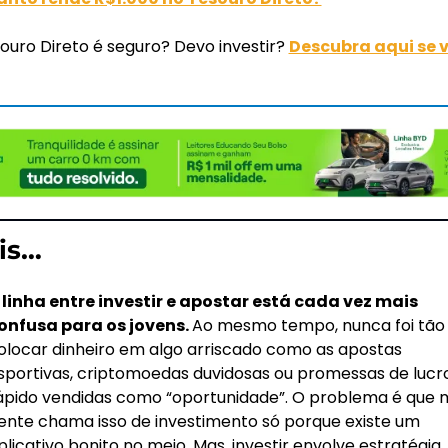
uro Direto é seguro? Devo investir? 
Descubra aqui se v
is…
 linha entre investir e apostar está cada vez mais 
onfusa para os jovens. 
Ao mesmo tempo, nunca foi tão f
olocar dinheiro em algo arriscado como as apostas 
sportivas, criptomoedas duvidosas ou promessas de lucro
ápido vendidas como “oportunidade”. O problema é que m
ente chama isso de investimento só porque existe um 
plicativo bonito no meio. Mas, investir envolve estratégia, 