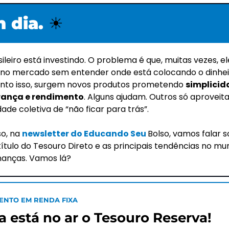
 dia. 
☀️
ileiro está investindo. O problema é que, muitas vezes, ele
 no mercado sem entender onde está colocando o dinheir
nto isso, surgem novos produtos prometendo 
simplicida
ança e rendimento
. Alguns ajudam. Outros só aproveita
ade coletiva de “não ficar para trás”.
so, na 
newsletter do Educando Seu 
Bolso, vamos falar s
ítulo do Tesouro Direto e as principais tendências no mu
inanças. Vamos lá?
ENTO EM RENDA FIXA
a está no ar o Tesouro Reserva!