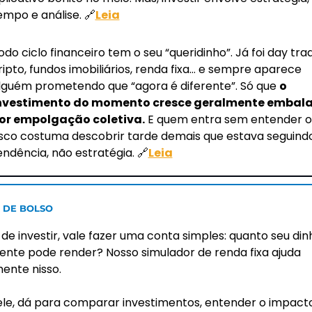
empo e análise. 
🔗
Leia
odo ciclo financeiro tem o seu “queridinho”. Já foi day trad
ripto, fundos imobiliários, renda fixa… e sempre aparece 
lguém prometendo que “agora é diferente”. Só que 
o 
nvestimento do momento cresce geralmente embala
or empolgação coletiva.
 E quem entra sem entender o 
isco costuma descobrir tarde demais que estava seguindo
endência, não estratégia. 
🔗
Leia
 DE BOLSO 
de investir, vale fazer uma conta simples: quanto seu dinh
ente pode render? Nosso simulador de renda fixa ajuda 
ente nisso.
le, dá para comparar investimentos, entender o impacto