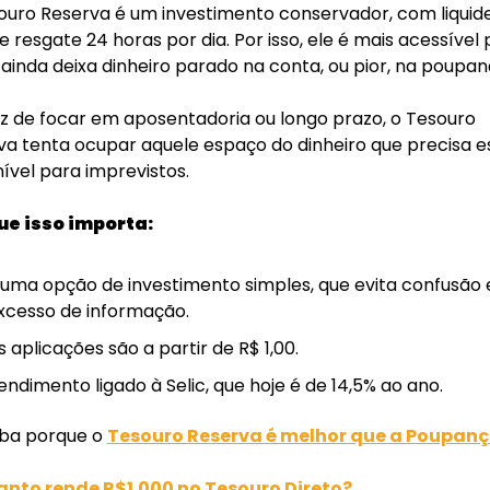
ouro Reserva é um investimento conservador, com liquide
 e resgate 24 horas por dia. Por isso, ele é mais acessível 
inda deixa dinheiro parado na conta, ou pior, na poupan
z de focar em aposentadoria ou longo prazo, o Tesouro 
a tenta ocupar aquele espaço do dinheiro que precisa es
ível para imprevistos.
ue isso importa:
 uma opção de investimento simples, que evita confusão e
xcesso de informação. 
s aplicações são a partir de R$ 1,00. 
endimento ligado à Selic, que hoje é de 14,5% ao ano.
iba porque o 
Tesouro Reserva é melhor que a Poupanç
nto rende R$1.000 no Tesouro Direto?