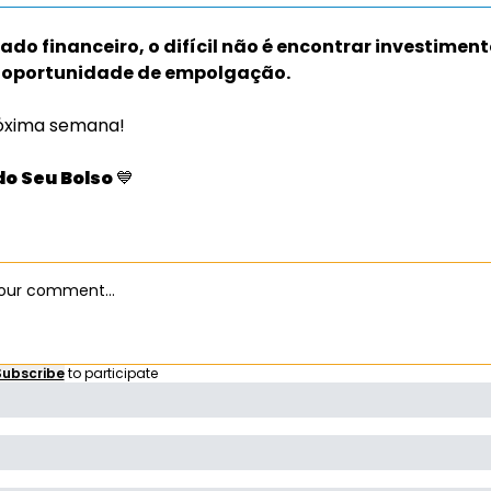
do financeiro, o difícil não é encontrar investimento.
 oportunidade de empolgação. 
óxima semana!
o Seu Bolso 
💙
Subscribe
to participate