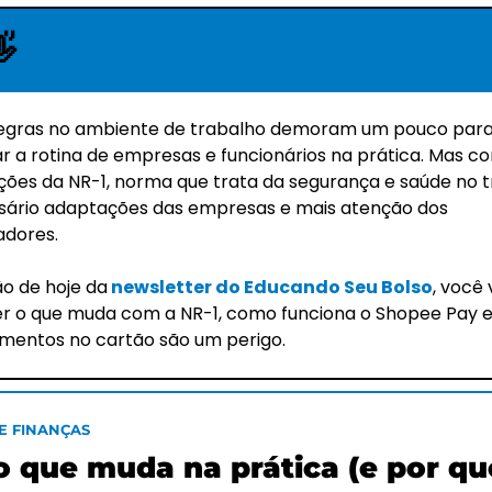

egras no ambiente de trabalho demoram um pouco para
r a rotina de empresas e funcionários na prática. Mas co
ções da NR-1, norma que trata da segurança e saúde no tr
sário adaptações das empresas e mais atenção dos 
adores. 
ão de hoje da
 newsletter do Educando Seu Bolso
, você v
r o que muda com a NR-1, como funciona o Shopee Pay e
mentos no cartão são um perigo. 
E FINANÇAS
o que muda na prática (e por que