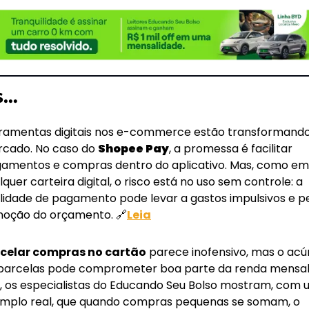
s…
ramentas digitais nos e-commerce estão transformando 
cado. No caso do 
Shopee Pay
, a promessa é facilitar 
amentos e compras dentro do aplicativo. Mas, como em 
lquer carteira digital, o risco está no uso sem controle: a 
ilidade de pagamento pode levar a gastos impulsivos e pe
noção do orçamento. 
🔗
Leia
celar compras no cartão
 parece inofensivo, mas o acú
parcelas pode comprometer boa parte da renda mensal.
o, os especialistas do Educando Seu Bolso mostram, com 
mplo real, que quando compras pequenas se somam, o 