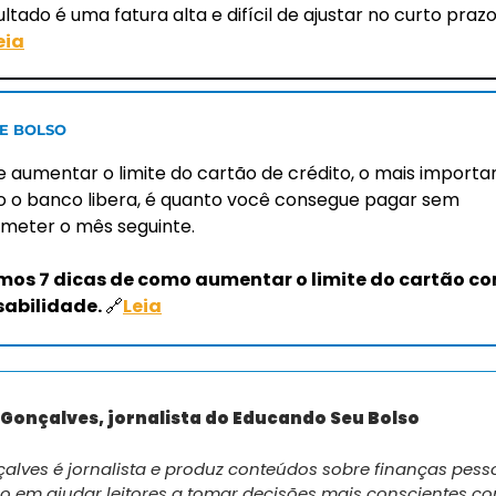
eia
E BOLSO 
 aumentar o limite do cartão de crédito, o mais importan
o o banco libera, é quanto você consegue pagar sem 
eter o mês seguinte.
os 7 dicas de como aumentar o limite do cartão co
abilidade. 
🔗
Leia
 Gonçalves, jornalista do Educando Seu Bolso
alves é jornalista e produz conteúdos sobre finanças pessoa
o em ajudar leitores a tomar decisões mais conscientes co