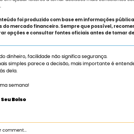
.
nteúdo foi produzido com base em informações públicas
s do mercado financeiro. Sempre que possível, recom
r opções e consultar fontes oficiais antes de tomar de
 dinheiro, facilidade não significa segurança.
ais simples parece a decisão, mais importante é entende
ás dela.
xima semana!
 Seu Bolso